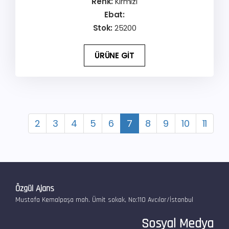
Renk:
Kırmızı
Ebat:
Stok:
25200
ÜRÜNE GİT
2
3
4
5
6
7
8
9
10
11
Özgül Ajans
Mustafa Kemalpaşa mah. Ümit sokak, No:110 Avcılar/İstanbul
Sosyal Medya